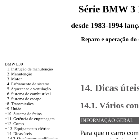
Série BMW 3
desde 1983-1994 lan
Reparo e operação do 
BMW E30
+1. Instrução de manutenção
+2. Manutenção
+3. Motor
+4. Esfriamento de sistema
14. Dicas útei
+5. Aquecer-se e ventilação
+6. Sistema de combustível
+7. Sistema de escape
14.1. Vários co
+8. Transmissões
+9. União
+10. Sistema de freios
+11. Gerência de engrenagem
INFORMAÇÃO GERAL
+12. Corpo
+
13. Equipamento elétrico
Para que o carro com
-
14. Dicas úteis
14.2. Os números modificados