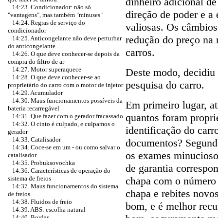
dinheiro adicional de
14:23. Condicionador: não só
direção de poder e a
"vantagens", mas também "minuses"
14:24. Regras de serviço do
valiosas. Os câmbios
condicionador
redução do preço na
14:25. Anticongelante não deve perturbar
do anticongelante …
carros.
14:26. O que deve conhecer-se depois da
compra do filtro de ar
14:27. Motor superaquece
Deste modo, decidiu
14:28. O que deve conhecer-se ao
pesquisa do carro.
proprietário do carro com o motor de injetor
14:29. Acumulador
14:30. Maus funcionamentos possíveis da
Em primeiro lugar, a
bateria recarregável
quantos foram proprie
14:31. Que fazer com o gerador fracassado
14:32. O cinto é culpado, e culpamos o
identificação do ca
gerador
14:33. Catalisador
documentos? Segundo
14:34. Coce-se em um - ou como salvar o
os exames minuciosos
catalisador
14:35. Probuksovochka
de garantia correspon
14:36. Características de operação do
chapa com o número d
sistema de freios
14:37. Maus funcionamentos do sistema
chapa e rebites novo
de freios
14:38. Fluidos de freio
bom, e é melhor recu
14:39. ABS: escolha natural
14:40. Bordas