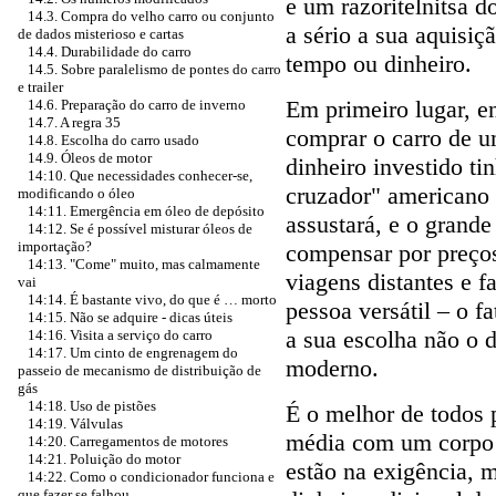
e um razoritelnitsa d
14.3. Compra do velho carro ou conjunto
a sério a sua aquisiç
de dados misterioso e cartas
14.4. Durabilidade do carro
tempo ou dinheiro.
14.5. Sobre paralelismo de pontes do carro
e trailer
Em primeiro lugar, en
14.6. Preparação do carro de inverno
14.7. A regra 35
comprar o carro de um
14.8. Escolha do carro usado
14.9. Óleos de motor
dinheiro investido ti
14:10. Que necessidades conhecer-se,
cruzador" americano
modificando o óleo
14:11. Emergência em óleo de depósito
assustará, e o grand
14:12. Se é possível misturar óleos de
importação?
compensar por preços
14:13. "Come" muito, mas calmamente
viagens distantes e f
vai
14:14. É bastante vivo, do que é … morto
pessoa versátil – o fa
14:15. Não se adquire - dicas úteis
a sua escolha não o 
14:16. Visita a serviço do carro
14:17. Um cinto de engrenagem do
moderno.
passeio de mecanismo de distribuição de
gás
14:18. Uso de pistões
É o melhor de todos p
14:19. Válvulas
média com um corpo
14:20. Carregamentos de motores
14:21. Poluição do motor
estão na exigência, 
14:22. Como o condicionador funciona e
que fazer se falhou