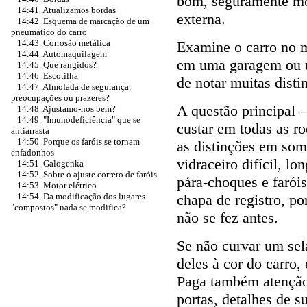
bom, seguramente mo
14:41. Atualizamos bordas
externa.
14:42. Esquema de marcação de um
pneumático do carro
14:43. Corrosão metálica
Examine o carro no 
14:44. Automaquilagem
em uma garagem ou u
14:45. Que rangidos?
14:46. Escotilha
de notar muitas disti
14:47. Almofada de segurança:
preocupações ou prazeres?
A questão principal 
14:48. Ajustamo-nos bem?
14:49. "Imunodeficiência" que se
custar em todas as ro
antiarrasta
14:50. Porque os faróis se tornam
as distinções em som
enfadonhos
vidraceiro difícil, l
14:51. Galogenka
14:52. Sobre o ajuste correto de faróis
pára-choques e faróis
14:53. Motor elétrico
chapa de registro, po
14:54. Da modificação dos lugares
"compostos" nada se modifica?
não se fez antes.
Se não curvar um sel
deles à cor do carro,
Paga também atenção 
portas, detalhes de s