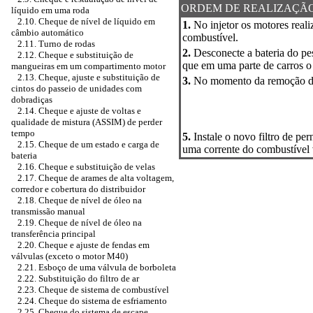
ORDEM DE REALIZAÇÃ
líquido em uma roda
2.10. Cheque de nível de líquido em
1.
No injetor os motores real
câmbio automático
combustível.
2.11. Turno de rodas
2.
Desconecte a bateria do pe
2.12. Cheque e substituição de
que em uma parte de carros o 
mangueiras em um compartimento motor
2.13. Cheque, ajuste e substituição de
3.
No momento da remoção do 
cintos do passeio de unidades com
dobradiças
2.14. Cheque e ajuste de voltas e
qualidade de mistura (ASSIM) de perder
tempo
5.
Instale o novo filtro de per
2.15. Cheque de um estado e carga de
uma corrente do combustível vi
bateria
2.16. Cheque e substituição de velas
2.17. Cheque de arames de alta voltagem,
corredor e cobertura do distribuidor
2.18. Cheque de nível de óleo na
transmissão manual
2.19. Cheque de nível de óleo na
transferência principal
2.20. Cheque e ajuste de fendas em
válvulas (exceto o motor M40)
2.21. Esboço de uma válvula de borboleta
2.22. Substituição do filtro de ar
2.23. Cheque de sistema de combustível
2.24. Cheque do sistema de esfriamento
2.25. Cheque do sistema de escape