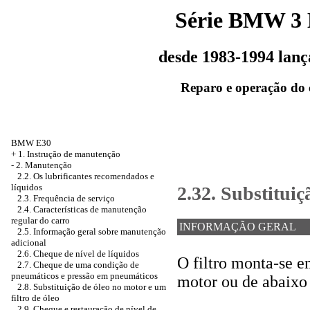
Série BMW 3
desde 1983-1994 lan
Reparo e operação do 
BMW E30
+
1. Instrução de manutenção
-
2. Manutenção
2.2. Os lubrificantes recomendados e
líquidos
2.32. Substituiç
2.3. Frequência de serviço
2.4. Características de manutenção
regular do carro
INFORMAÇÃO GERAL
2.5. Informação geral sobre manutenção
adicional
2.6. Cheque de nível de líquidos
O filtro monta-se 
2.7. Cheque de uma condição de
pneumáticos e pressão em pneumáticos
motor ou de abaixo 
2.8. Substituição de óleo no motor e um
filtro de óleo
2.9. Cheque e restauração de nível de