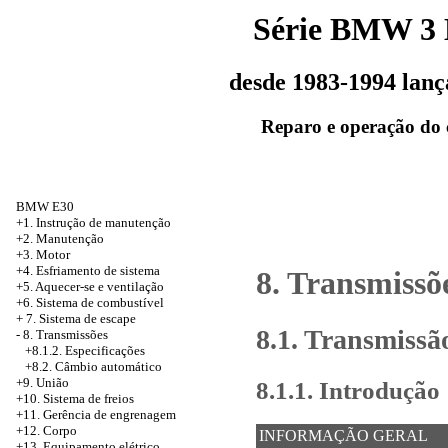
Série BMW 3
desde 1983-1994 lan
Reparo e operação do 
BMW E30
+1. Instrução de manutenção
+2. Manutenção
+3. Motor
+4. Esfriamento de sistema
8. Transmissõ
+5. Aquecer-se e ventilação
+6. Sistema de combustível
+
7. Sistema de escape
8.1. Transmiss
-
8. Transmissões
+8.1.2. Especificações
+8.2. Câmbio automático
+9. União
8.1.1. Introdução
+10. Sistema de freios
+11. Gerência de engrenagem
+12. Corpo
INFORMAÇÃO GERAL
+13. Equipamento elétrico