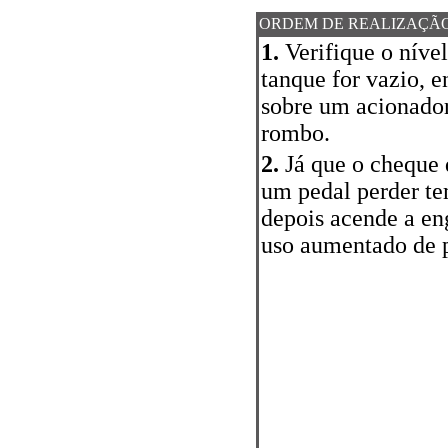
ORDEM DE REALIZAÇÃ
1.
Verifique o nível
tanque for vazio, e
sobre um acionador
rombo.
2.
Já que o cheque 
um pedal perder te
depois acende a en
uso aumentado de pr