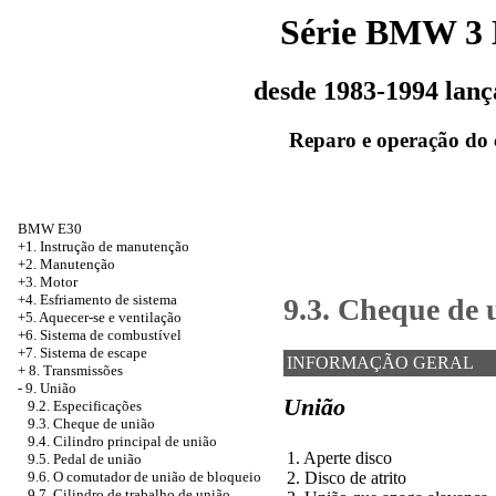
Série BMW 3
desde 1983-1994 lan
Reparo e operação do 
BMW E30
+1. Instrução de manutenção
+2. Manutenção
+3. Motor
+4. Esfriamento de sistema
9.3. Cheque de 
+5. Aquecer-se e ventilação
+6. Sistema de combustível
+7. Sistema de escape
INFORMAÇÃO GERAL
+
8. Transmissões
-
9. União
União
9.2. Especificações
9.3. Cheque de união
9.4. Cilindro principal de união
1. Aperte disco
9.5. Pedal de união
2. Disco de atrito
9.6. O comutador de união de bloqueio
9.7. Cilindro de trabalho de união