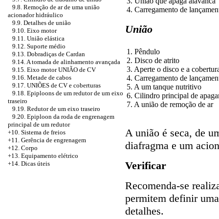
3. União que apaga alavanca
9.8. Remoção de ar de uma união
4. Carregamento de lançamen
acionador hidráulico
9.9. Detalhes de união
União
9.10. Eixo motor
9.11. União elástica
9.12. Suporte médio
1. Pêndulo
9.13. Dobradiças de Cardan
2. Disco de atrito
9.14. A tomada de alinhamento avançada
3. Aperte o disco e a cobertur
9.15. Eixo motor UNIÃO de CV
4. Carregamento de lançamen
9.16. Metade de cabos
9.17. UNIÕES de CV e coberturas
5. A um tanque nutritivo
9.18. Epiploons de um redutor de um eixo
6. Cilindro principal de apag
traseiro
7. A união de remoção de ar
9.19. Redutor de um eixo traseiro
9.20. Epiploon da roda de engrenagem
principal de um redutor
A união é seca, de u
+10. Sistema de freios
+11. Gerência de engrenagem
diafragma e um acion
+12. Corpo
+13. Equipamento elétrico
Verificar
+14. Dicas úteis
Recomenda-se realiza
permitem definir uma
detalhes.