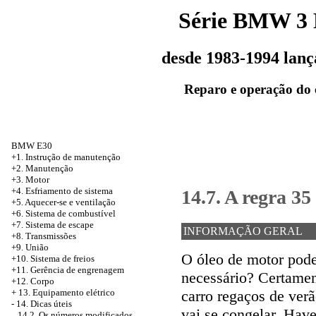
Série BMW 3
desde 1983-1994 lan
Reparo e operação do 
BMW E30
+1. Instrução de manutenção
+2. Manutenção
+3. Motor
+4. Esfriamento de sistema
14.7. A regra 35
+5. Aquecer-se e ventilação
+6. Sistema de combustível
+7. Sistema de escape
INFORMAÇÃO GERAL
+8. Transmissões
+9. União
O óleo de motor pode
+10. Sistema de freios
+11. Gerência de engrenagem
necessário? Certamen
+12. Corpo
carro regaços de verã
+
13. Equipamento elétrico
-
14. Dicas úteis
vai se congelar. Hav
14.2. Os números modificados