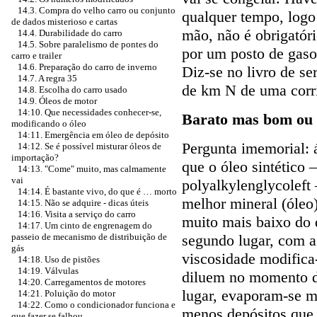
14.3. Compra do velho carro ou conjunto
qualquer tempo, logo
de dados misterioso e cartas
mão, não é obrigatóri
14.4. Durabilidade do carro
14.5. Sobre paralelismo de pontes do
por um posto de gaso
carro e trailer
14.6. Preparação do carro de inverno
Diz-se no livro de se
14.7. A regra 35
de km N de uma corr
14.8. Escolha do carro usado
14.9. Óleos de motor
14:10. Que necessidades conhecer-se,
Barato mas bom ou 
modificando o óleo
14:11. Emergência em óleo de depósito
Pergunta imemorial: 
14:12. Se é possível misturar óleos de
importação?
que o óleo sintético –
14:13. "Come" muito, mas calmamente
vai
polyalkylenglycoleft 
14:14. É bastante vivo, do que é … morto
melhor mineral (óleo)
14:15. Não se adquire - dicas úteis
14:16. Visita a serviço do carro
muito mais baixo do
14:17. Um cinto de engrenagem do
segundo lugar, com a
passeio de mecanismo de distribuição de
gás
viscosidade modifica
14:18. Uso de pistões
14:19. Válvulas
diluem no momento do
14:20. Carregamentos de motores
lugar, evaporam-se 
14:21. Poluição do motor
14:22. Como o condicionador funciona e
menos depósitos que 
que fazer se falhou