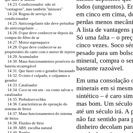
14:23. Condicionador: não só
lodos (unguentos). E
"vantagens", mas também "minuses"
em cinco em cima, do
14:24. Regras de serviço do
condicionador
perdas menos mecânic
14:25. Anticongelante não deve perturbar
A lista de vantagens
do anticongelante …
14:26. O que deve conhecer-se depois da
Só uma falta – o preç
compra do filtro de ar
14:27. Motor superaquece
cinco vezes. Soco sér
14:28. O que deve conhecer-se ao
pesado para um bolso
proprietário do carro com o motor de injetor
14:29. Acumulador
mineral, compra o se
14:30. Maus funcionamentos possíveis da
bateria recarregável
bastante razoável.
14:31. Que fazer com o gerador fracassado
14:32. O cinto é culpado, e culpamos o
Em uma consolação o
gerador
14:33. Catalisador
minerais em si mesmo
14:34. Coce-se em um - ou como salvar o
sintético – é caro si
catalisador
14:35. Probuksovochka
mas bom. Um século f
14:36. Características de operação do
sistema de freios
até um século irá. A 
14:37. Maus funcionamentos do sistema
não faz sentido para 
de freios
14:38. Fluidos de freio
dinheiro decolam par
14:39. ABS: escolha natural
14:40. Bordas