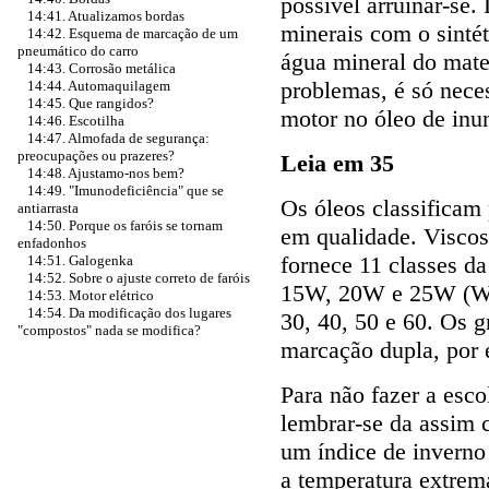
possível arruinar-se.
14:41. Atualizamos bordas
minerais com o sintét
14:42. Esquema de marcação de um
pneumático do carro
água mineral do mater
14:43. Corrosão metálica
problemas, é só neces
14:44. Automaquilagem
14:45. Que rangidos?
motor no óleo de inu
14:46. Escotilha
14:47. Almofada de segurança:
preocupações ou prazeres?
Leia em 35
14:48. Ajustamo-nos bem?
14:49. "Imunodeficiência" que se
Os óleos classificam
antiarrasta
14:50. Porque os faróis se tornam
em qualidade. Viscos
enfadonhos
fornece 11 classes d
14:51. Galogenka
14:52. Sobre o ajuste correto de faróis
15W, 20W e 25W (W –
14:53. Motor elétrico
14:54. Da modificação dos lugares
30, 40, 50 e 60. Os 
"compostos" nada se modifica?
marcação dupla, por
Para não fazer a escol
lembrar-se da assim 
um índice de inverno
a temperatura extrem